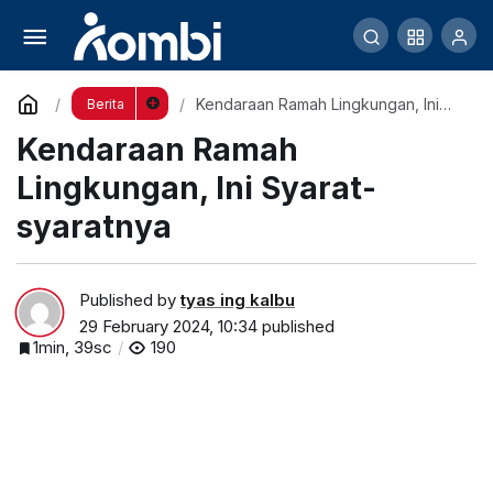
Kendaraan Ramah Lingkungan, Ini Syarat-
syaratnya
Comment
Kendaraan Ramah Lingkungan, Ini
Berita
Syarat-syaratnya
Kendaraan Ramah
Lingkungan, Ini Syarat-
syaratnya
Published by
tyas ing kalbu
29 February 2024, 10:34
published
1min, 39sc
190