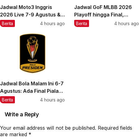
Jadwal Moto3 Inggris
Jadwal GoF MLBB 2026
2026 Live 7-9 Agustus &
Playoff hingga Final,
Jam Main Veda Ega
Bracket, & Tim Lolos
Berita
4 hours ago
Berita
4 hours ago
Jadwal Bola Malam Ini 6-7
Agustus: Ada Final Piala
Presiden 2026
Berita
4 hours ago
Write a Reply
Your email address will not be published.
Required fields
are marked
*