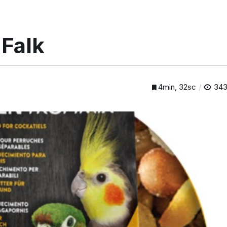
Falk
4min, 32sc
34