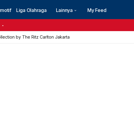
motif
Liga Olahraga
Lainnya
My Feed
6
ection by The Ritz Carlton Jakarta