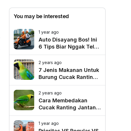
You may be interested
1 year ago
Auto Disayang Bos! Ini
6 Tips Biar Nggak Telat
3
Datang ke Kantor
2 years ago
7 Jenis Makanan Untuk
Burung Cucak Ranting
Agar Gacor
2 years ago
Cara Membedakan
Cucak Ranting Jantan
Dan Betina
1 year ago
Prioritas VS Regular VS