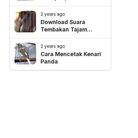
Favorit untuk Mangkal
Driver Online
2 years ago
Download Suara
Tembakan Tajam
Burung Siri Siri Gacor
Mp3
2 years ago
Cara Mencetak Kenari
Panda