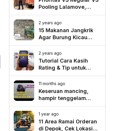
Pooling Lalamove,
Mana yang Paling
Cocok untuk Kebutuhan
2 years ago
Anda?
15 Makanan Jangkrik
Agar Burung Kicau
Tampil Maksimal
2 years ago
Tutorial Cara Kasih
Rating & Tip untuk
Driver Lalamove Ride
11 months ago
Keseruan mancing,
hampir tenggelam
gara-gara belut besar
1 year ago
11 Area Ramai Orderan
di Depok, Cek Lokasi