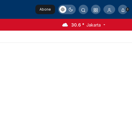
Abone
0
Ol
30.6 °
Jakarta