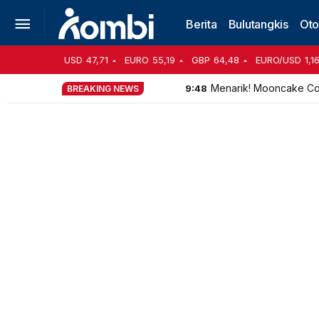
Berita
Bulutangkis
Oto
USD
47,71
EURO
55,19
GBP
64,48
EURO/USD
1,1
Menarik! Mooncake Coll
9:48
BREAKING NEWS