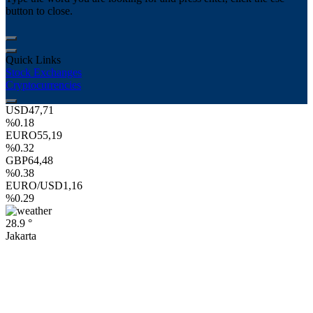
button to close.
Quick Links
Stock Exchanges
Cryptocurrencies
USD
47,71
%0.18
EURO
55,19
%0.32
GBP
64,48
%0.38
EURO/USD
1,16
%0.29
28.9 °
Jakarta