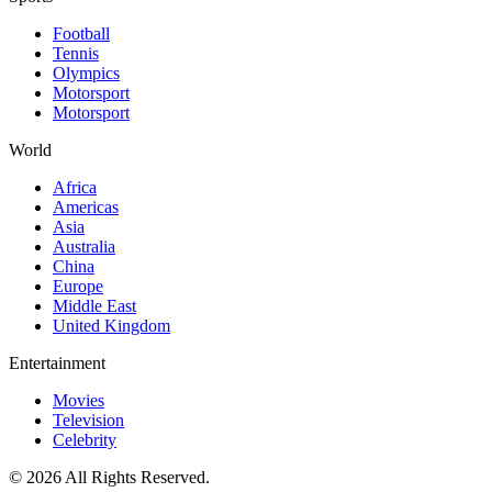
Football
Tennis
Olympics
Motorsport
Motorsport
World
Africa
Americas
Asia
Australia
China
Europe
Middle East
United Kingdom
Entertainment
Movies
Television
Celebrity
© 2026 All Rights Reserved.