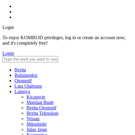
Login
To enjoy KOMBI.ID privileges, log in or create an account now,
and it's completely free!
Login
Berita
Bulutangkis
Otomotif
Liga Olahraga
Lainnya
Kicauwin
Manfaat Buah
Berita Otomotif
Berita Teknologi
Nissan
Mitsubishi
Jalan Jajan
Komunitas