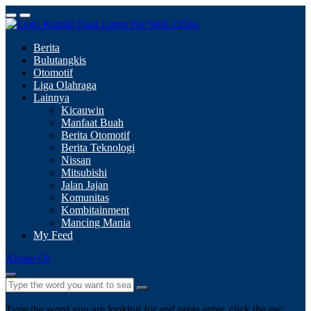
Berita
Bulutangkis
Otomotif
Liga Olahraga
Lainnya
Kicauwin
Manfaat Buah
Berita Otomotif
Berita Teknologi
Nissan
Mitsubishi
Jalan Jajan
Komunitas
Kombitainment
Mancing Mania
My Feed
Abone Ol
Type the word you are looking for and press enter, click the esc