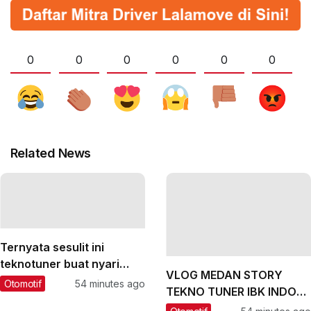
0
0
0
0
0
0
Related News
Ternyata sesulit ini
teknotuner buat nyari
VLOG MEDAN STORY
lawan yang sepadan‼️
Otomotif
54 minutes ago
TEKNO TUNER IBK INDO
#teknotuner #dragbike
CHAPTER FINAL | F.BAGOL