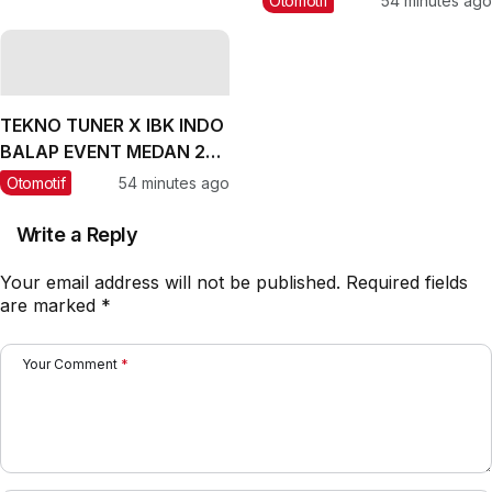
Otomotif
54 minutes ago
MASIH JAGA NAMA BAIK
PADEPOKAN TTHS 🔥
TEKNO TUNER X IBK INDO
BALAP EVENT MEDAN 201
METER
Otomotif
54 minutes ago
Write a Reply
Your email address will not be published.
Required fields
are marked
*
Your Comment
*