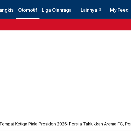
angkis
Otomotif
Liga Olahraga
Lainnya
My Feed
Tempat Ketiga Piala Presiden 2026: Persija Taklukkan Arema FC, P