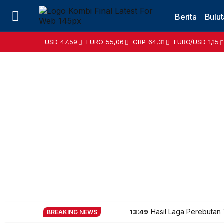
Berita
Bulut
USD
47,59
EURO
55,06
GBP
64,31
EURO/USD
1,15
Hasil Laga Perebutan 
13:49
BREAKING NEWS