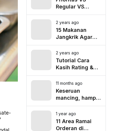
Regular VS
Pooling
Lalamove, Mana
2 years ago
yang Paling
15 Makanan
Cocok untuk
Jangkrik Agar
Kebutuhan
Burung Kicau
Anda?
Tampil Maksimal
2 years ago
Tutorial Cara
Kasih Rating &
Tip untuk Driver
Lalamove Ride
11 months ago
Keseruan
mancing, hampir
tenggelam gara-
gara belut besar
sate-
1 year ago
?
11 Area Ramai
Orderan di
odal