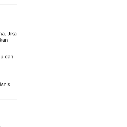
ha. Jika
rkan
nu dan
isnis