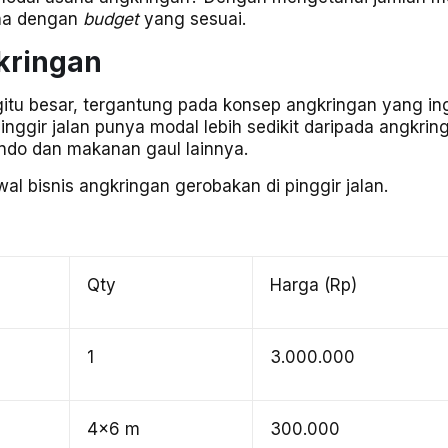
ana dengan
budget
yang sesuai.
kringan
itu besar, tergantung pada konsep angkringan yang in
ggir jalan punya modal lebih sedikit daripada angkrin
do dan makanan gaul lainnya.
al bisnis angkringan gerobakan di pinggir jalan.
Qty
Harga (Rp)
1
3.000.000
4×6 m
300.000