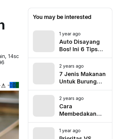
You may be interested
n
1 year ago
Auto Disayang
Bos! Ini 6 Tips
in, 14sc
Biar Nggak Telat
96
Datang ke Kantor
2 years ago
7 Jenis Makanan
Untuk Burung
+
-
Cucak Ranting
Agar Gacor
2 years ago
Cara
Membedakan
Cucak Ranting
Jantan Dan
1 year ago
Betina
Prioritas VS