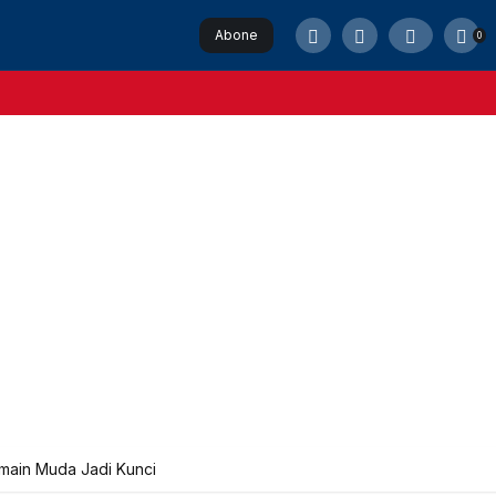
Abone
0
Ol
emain Muda Jadi Kunci