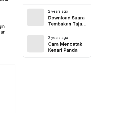
Depok, Cek
Lokasi Favorit
2 years ago
untuk Mangkal
Download Suara
Driver Online
Tembakan Tajam
gin
Burung Siri Siri
gan
Gacor Mp3
2 years ago
Cara Mencetak
Kenari Panda