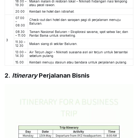
18.00 –
Makan malam di restoran lokal – Nikmati hidangan nasi tempong
19.30
atau pecel rawon.
20.00
Kembali ke hotel dan istirahat.
07.00
Check-out dari hotel dan sarapan pagi di perjalanan menuju
–
Baluran.
08.00
08.30
Taman Nasional Baluran – Eksplorasi savana, spot satwa liar, dan
– 11.00
Pantai Bama untuk snorkeling.
3
11.30 –
Makan siang di sekitar Baluran.
12.30
13.00 –
Air Terjun Jagir – Nikmati suasana asri air terjun untuk bersantai
14.30
sebelum pulang.
15.00
Kembali menuju stasiun atau bandara untuk perjalanan pulang.
2.
Itinerary
Perjalanan Bisnis