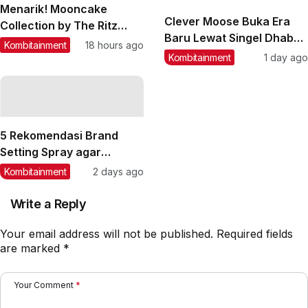
Menarik! Mooncake
Clever Moose Buka Era
Collection by The Ritz
Baru Lewat Singel Dhabab
Carlton Jakarta
Kombitainment
18 hours ago
Dhini
Kombitainment
1 day ago
5 Rekomendasi Brand
Setting Spray agar
Makeup Tahan Lama
Kombitainment
2 days ago
Write a Reply
Your email address will not be published.
Required fields
are marked
*
Your Comment
*