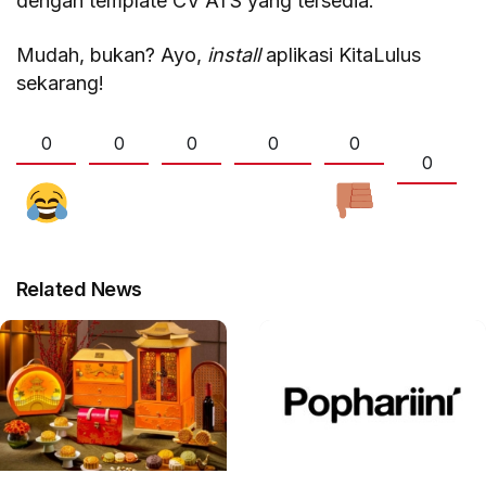
dengan template CV ATS yang tersedia.
Mudah, bukan? Ayo,
install
aplikasi KitaLulus
sekarang!
0
0
0
0
0
0
Related News