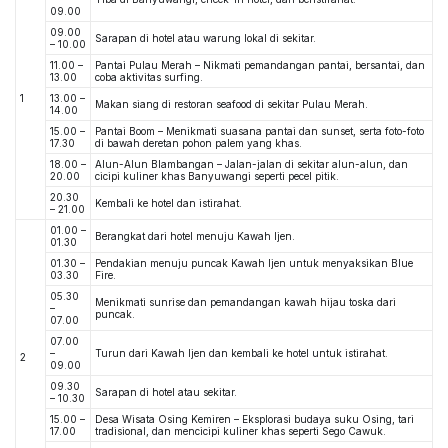
09.00
09.00
Sarapan di hotel atau warung lokal di sekitar.
– 10.00
11.00 –
Pantai Pulau Merah – Nikmati pemandangan pantai, bersantai, dan
13.00
coba aktivitas surfing.
1
13.00 –
Makan siang di restoran seafood di sekitar Pulau Merah.
14.00
15.00 –
Pantai Boom – Menikmati suasana pantai dan sunset, serta foto-foto
17.30
di bawah deretan pohon palem yang khas.
18.00 –
Alun-Alun Blambangan – Jalan-jalan di sekitar alun-alun, dan
20.00
cicipi kuliner khas Banyuwangi seperti pecel pitik.
20.30
Kembali ke hotel dan istirahat.
– 21.00
01.00 –
Berangkat dari hotel menuju Kawah Ijen.
01.30
01.30 –
Pendakian menuju puncak Kawah Ijen untuk menyaksikan Blue
03.30
Fire.
05.30
Menikmati sunrise dan pemandangan kawah hijau toska dari
–
puncak.
07.00
07.00
–
Turun dari Kawah Ijen dan kembali ke hotel untuk istirahat.
2
09.00
09.30
Sarapan di hotel atau sekitar.
– 10.30
15.00 –
Desa Wisata Osing Kemiren – Eksplorasi budaya suku Osing, tari
17.00
tradisional, dan mencicipi kuliner khas seperti Sego Cawuk.