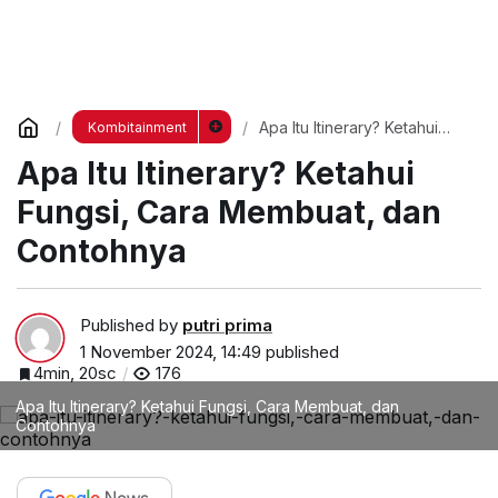
Apa Itu Itinerary? Ketahui
Kombitainment
Fungsi, Cara Membuat, dan
Apa Itu Itinerary? Ketahui
Contohnya
Fungsi, Cara Membuat, dan
Contohnya
Published by
putri prima
1 November 2024, 14:49
published
4min, 20sc
176
Apa Itu Itinerary? Ketahui Fungsi, Cara Membuat, dan
Contohnya