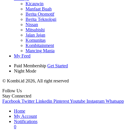
Kicauwin
Manfaat Buah
Berita Otomotif
Berita Teknologi
Nissan
Mitsubishi
Jalan Jajan
Komunitas
Kombitainment
Mancing Mania
My Feed
Paid Membership
Get Started
Night Mode
© Kombi.id 2026, All right reserved
Follow Us
Stay Connected
Facebook
Twitter
Linkedin
Pinterest
Youtube
Instagram
Whatsapp
Home
My Account
Notifications
0