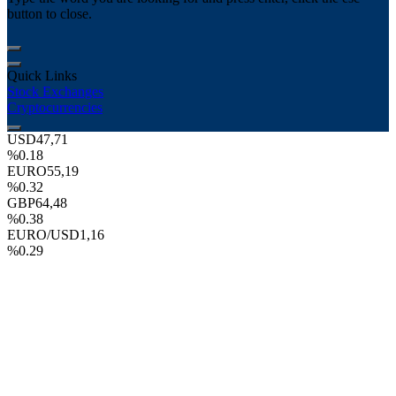
button to close.
Quick Links
Stock Exchanges
Cryptocurrencies
USD
47,71
%0.18
EURO
55,19
%0.32
GBP
64,48
%0.38
EURO/USD
1,16
%0.29