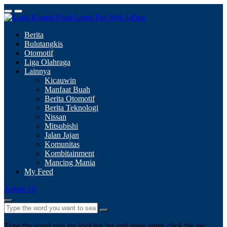
Berita
Bulutangkis
Otomotif
Liga Olahraga
Lainnya
Kicauwin
Manfaat Buah
Berita Otomotif
Berita Teknologi
Nissan
Mitsubishi
Jalan Jajan
Komunitas
Kombitainment
Mancing Mania
My Feed
Abone Ol
Type the word you are looking for and press enter, click the esc