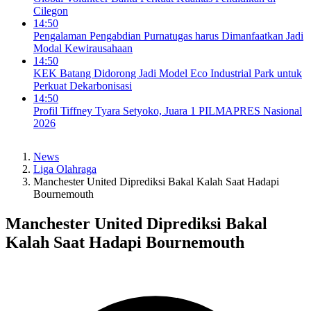
Cilegon
14:50
Pengalaman Pengabdian Purnatugas harus Dimanfaatkan Jadi
Modal Kewirausahaan
14:50
KEK Batang Didorong Jadi Model Eco Industrial Park untuk
Perkuat Dekarbonisasi
14:50
Profil Tiffney Tyara Setyoko, Juara 1 PILMAPRES Nasional
2026
News
Liga Olahraga
Manchester United Diprediksi Bakal Kalah Saat Hadapi
Bournemouth
Manchester United Diprediksi Bakal
Kalah Saat Hadapi Bournemouth