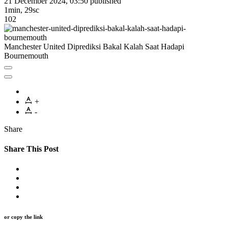
21 December 2024, 03:50
published
1min, 29sc
102
Manchester United Diprediksi Bakal Kalah Saat Hadapi
Bournemouth
+
-
Share
Share This Post
or copy the link