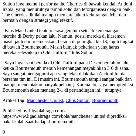
Sutton juga memuji performa the Cherries di bawah kendali Andoni
Iraola, yang menurutnya tampil solid dan terorganisasi dengan baik.
The Cherries dinilai mampu memanfaatkan kekurangan MU dan
bermain dengan strategi yang efektif.
“Fans Man United tentu merasa gembira setelah kemenangan
mereka di Derby pekan lalu. Namun, posisi mereka di klasemen
masih jauh dari memuaskan, berada di peringkat ke-13, tujuh tingkat
di bawah Bournemouth. Masih banyak pekerjaan yang harus
mereka selesaikan di Old Trafford,” tulis Sutton.
“Saya ingat saat berada di Old Trafford pada Desember tahun lalu,
ketika Bournemouth meraih kemenangan meyakinkan 3-0 di sana.
Saya sangat mengagumi apa yang telah dilakukan Andoni Iraola
bersama tim ini. Di musim ini, Bournemouth tampil sangat baik dan
mampu menciptakan banyak peluang. Karena itu, saya memprediksi
Bournemouth akan menang 2-1 di pertandingan ini,” tutupnya.
Artikel Tag:
Manchester United
,
Chris Sutton
,
Bournemouth
Published by Ligaolahraga.com at
https://www.ligaolahraga.com/bola/manchester-united-diprediksi-
bakal-kalah-saat-hadapi-bournemouth
0