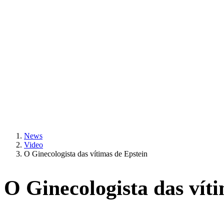
9:48
Quality Time! Ini 6 Aktivitas Date Night untuk Pasangan
9:48
Seru! Ini 5 Destinasi Mountain Getaway untuk Liburan
News
Video
O Ginecologista das vítimas de Epstein
O Ginecologista das vít