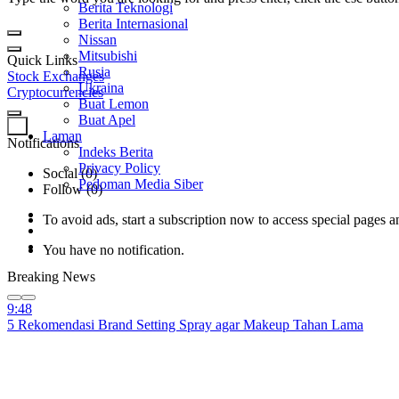
Berita Teknologi
Berita Internasional
Nissan
Mitsubishi
Quick Links
Rusia
Stock Exchanges
Ukraina
Cryptocurrencies
Buat Lemon
Buat Apel
0
Laman
Notifications
Indeks Berita
Privacy Policy
Social (0)
Pedoman Media Siber
Follow (0)
To avoid ads, start a subscription now to access special pages an
You have no notification.
Breaking News
9:48
5 Rekomendasi Brand Setting Spray agar Makeup Tahan Lama
9:48
Blood+Bone Kembali Hadir di Bali dengan Toko Terbarunya!
9:48
Hot! Destinasi Terbaru di Bekasi untuk Olahraga & Kebugaran