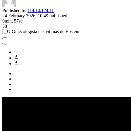
Published by
114.10.124.11
24 February 2026, 10:49
published
0min, 57sc
58
+
-