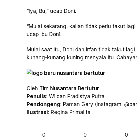
“Iya, Bu,” ucap Doni.
“Mulai sekarang, kalian tidak perlu takut l
ucap Ibu Doni.
Mulai saat itu, Doni dan Irfan tidak takut l
kunang-kunang kuning menyala itu. Cahaya
Oleh Tim
Nusantara Bertutur
Penulis
: Wildan Pradistya Putra
Pendongeng
: Paman Gery (Instagram: @p
Ilustrasi
: Regina Primalita
0
0
0