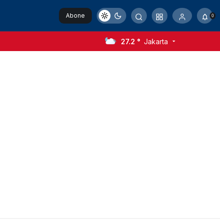
Abone
0
Ol
27.2 °
Jakarta