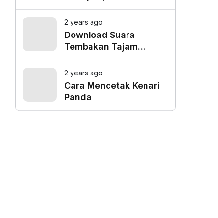
Favorit untuk Mangkal
Driver Online
2 years ago
Download Suara
Tembakan Tajam
Burung Siri Siri Gacor
Mp3
2 years ago
Cara Mencetak Kenari
Panda