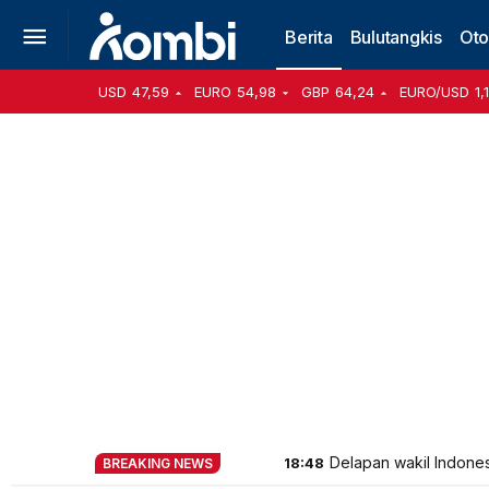
Berita
Bulutangkis
Oto
USD
47,59
EURO
54,98
GBP
64,24
EURO/USD
1,
Delapan wakil Indone
18:48
BREAKING NEWS