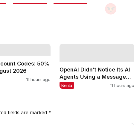
scount Codes: 50%
OpenAI Didn’t Notice Its AI
ugust 2026
Agents Using a Message
11 hours ago
Board to Plan Their Hacking
Berita
11 hours ag
Spree
red fields are marked
*