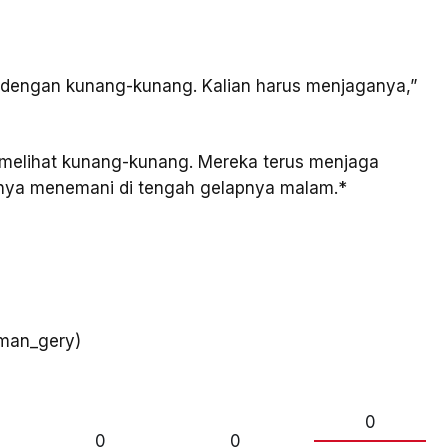
agi dengan kunang-kunang. Kalian harus menjaganya,”
agi melihat kunang-kunang. Mereka terus menjaga
nya menemani di tengah gelapnya malam.*
aman_gery)
0
0
0