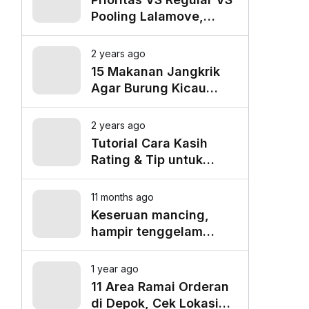
Pooling Lalamove,
Mana yang Paling
Cocok untuk Kebutuhan
2 years ago
Anda?
15 Makanan Jangkrik
Agar Burung Kicau
Tampil Maksimal
2 years ago
Tutorial Cara Kasih
Rating & Tip untuk
Driver Lalamove Ride
11 months ago
Keseruan mancing,
hampir tenggelam
gara-gara belut besar
1 year ago
11 Area Ramai Orderan
di Depok, Cek Lokasi