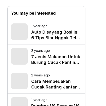
You may be interested
1 year ago
Auto Disayang Bos! Ini
6 Tips Biar Nggak Telat
Datang ke Kantor
2 years ago
6
7 Jenis Makanan Untuk
Burung Cucak Ranting
Agar Gacor
2 years ago
Cara Membedakan
Cucak Ranting Jantan
Dan Betina
1 year ago
Prioritas VS Regular VS