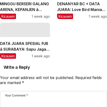
MINGGU BERSERI GALANG
DENANYAR BC + DATA
ARENA, KEPANJEN â
JUARA: Love Bird Mania
MALANG, #2: CH Lexus
Incar Piala Mandor
Kicauwin
1 week ago
Kicauwin
1 week ago
dan Labubu Double
Winner, Messi Naik
Peringkat
DATA JUARA SPESIAL PJB
â SURABAYA: Sapu Jagad
Nyaris Meraih Hatrik
Kicauwin
1 week ago
Write a Reply
Your email address will not be published.
Required fields
are marked
*
Your Comment
*