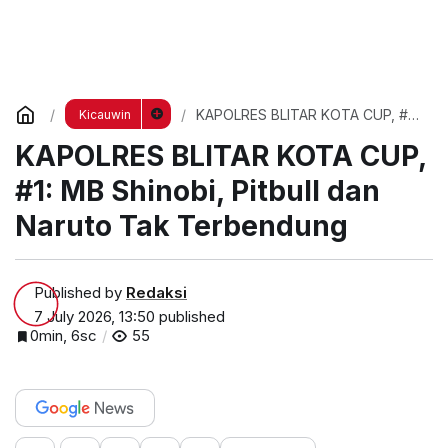
KAPOLRES BLITAR KOTA CUP, #1:
Kicauwin
MB Shinobi, Pitbull dan Naruto Tak
KAPOLRES BLITAR KOTA CUP,
Terbendung
#1: MB Shinobi, Pitbull dan
Naruto Tak Terbendung
Published by
Redaksi
7 July 2026, 13:50
published
0min, 6sc
55