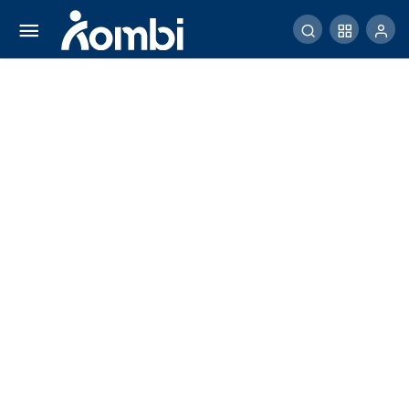
DATA JUARA KAPOLRES BLITAR KOTA CUP:
Gelaran Sukses, MB Black Sweet Kampiun Sesi
Comment
Anggota G24 120K