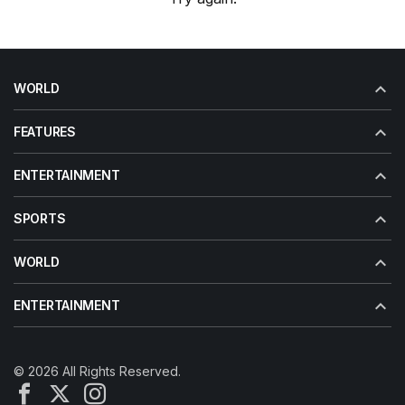
WORLD
FEATURES
ENTERTAINMENT
SPORTS
WORLD
ENTERTAINMENT
© 2026 All Rights Reserved.