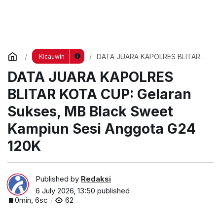
DATA JUARA KAPOLRES BLITAR
Kicauwin
KOTA CUP: Gelaran Sukses, MB
DATA JUARA KAPOLRES
Black Sweet Kampiun Sesi
Anggota G24 120K
BLITAR KOTA CUP: Gelaran
Sukses, MB Black Sweet
Kampiun Sesi Anggota G24
120K
Published by
Redaksi
6 July 2026, 13:50
published
0min, 6sc
62