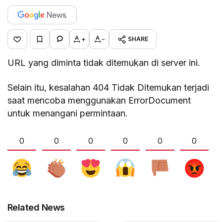
+
-
SHARE
URL yang diminta tidak ditemukan di server ini.
Selain itu, kesalahan 404 Tidak Ditemukan terjadi
saat mencoba menggunakan ErrorDocument
untuk menangani permintaan.
0
0
0
0
0
0
Related News