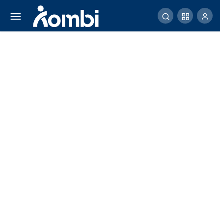
[BOOK REVIEW] Eat That Frog! Karya Brian
Tracy
Comment