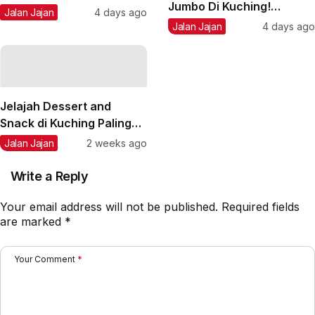
Jumbo Di Kuching!
Jumbo, Enak, & Murah di
Jalan Jajan
4 days ago
Sensasi Fei Fei Crab
Sarawak
Jalan Jajan
4 days ago
Kepiting Jumbo di Kuching
yang Wajib Kamu Coba
Jelajah Dessert and
Snack di Kuching Paling
Hits untuk Menikmati Hari
Jalan Jajan
2 weeks ago
Write a Reply
Your email address will not be published.
Required fields
are marked
*
Your Comment
*