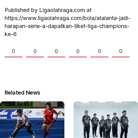
Published by Ligaolahraga.com at
https://www.ligaolahraga.com/bola/atalanta-jadi-
harapan-serie-a-dapatkan-tiket-liga-champions-
ke-6
0
0
0
0
0
0
Related News