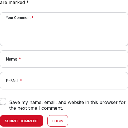
are marked
*
Your Comment
*
Name
*
E-Mail
*
Save my name, email, and website in this browser for
the next time I comment.
SUBMIT COMMENT
LOGIN