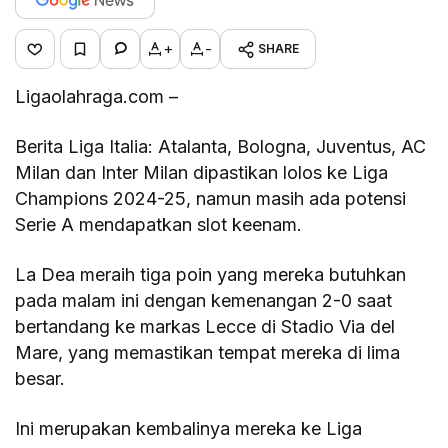
+
-
SHARE
Ligaolahraga.com –
Berita Liga Italia: Atalanta, Bologna, Juventus, AC
Milan dan Inter Milan dipastikan lolos ke Liga
Champions 2024-25, namun masih ada potensi
Serie A mendapatkan slot keenam.
La Dea meraih tiga poin yang mereka butuhkan
pada malam ini dengan kemenangan 2-0 saat
bertandang ke markas Lecce di Stadio Via del
Mare, yang memastikan tempat mereka di lima
besar.
Ini merupakan kembalinya mereka ke Liga