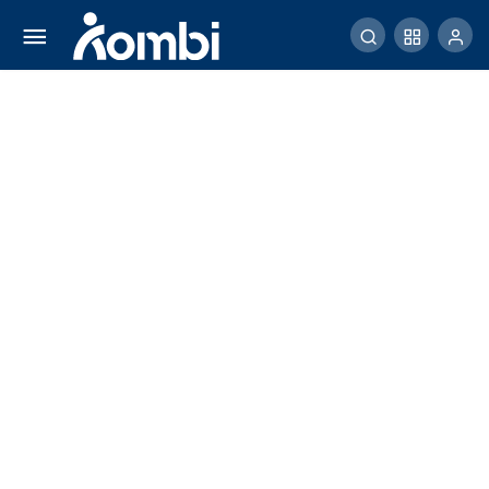
Atalanta Jadi Harapan Serie A Dapatkan
Tiket Liga Champions Ke-6
Comment