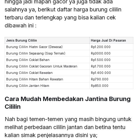
hingga jadi mapan gacor ya juga tidak ada
salahnya ya, berikut daftar harga burung cililin
terbaru dan terlengkap yang bisa kalian cek
dibawah ini :
Jenis Burung Cililin
Harga Jual Di Pasaran
Burung Cililin Hiatm Gacor (Dewasa)
Rp1.200.000
Burung Cililin Sepasang (Siap Ternak)
Rp3000.000
Burung Cililin Coklat Bahan
Rp1.500.000
Burung Cililin Coklat Gacoran Untuk Masteran
Rp1.700.000
Burung Cililin Coklat Rawatan
Rp1.400.000
Burung Cililin Hitam Bahan Rawatan
Rp790.000
Burung Cililin Jantan Hitam
Rp850.000
Cara Mudah Membedakan Jantina Burung
Cililin
Nah bagi temen-temen yang masih bingung untuk
melihat perbedaan cililin jantan dan betina tentu
kalian simak penjelasannya disini ya;