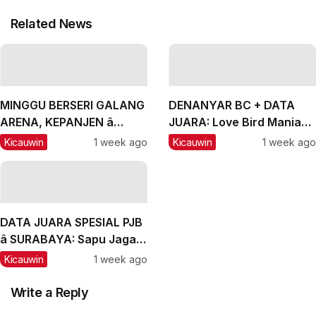
Related News
MINGGU BERSERI GALANG
DENANYAR BC + DATA
ARENA, KEPANJEN â
JUARA: Love Bird Mania
MALANG, #2: CH Lexus
Incar Piala Mandor
Kicauwin
1 week ago
Kicauwin
1 week ago
dan Labubu Double
Winner, Messi Naik
Peringkat
DATA JUARA SPESIAL PJB
â SURABAYA: Sapu Jagad
Nyaris Meraih Hatrik
Kicauwin
1 week ago
Write a Reply