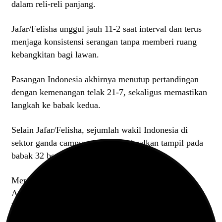
dalam reli-reli panjang.
Jafar/Felisha unggul jauh 11-2 saat interval dan terus
menjaga konsistensi serangan tanpa memberi ruang
kebangkitan bagi lawan.
Pasangan Indonesia akhirnya menutup pertandingan
dengan kemenangan telak 21-7, sekaligus memastikan
langkah ke babak kedua.
Selain Jafar/Felisha, sejumlah wakil Indonesia di
sektor ganda campuran juga dijadwalkan tampil pada
babak 32 besar.
Mereka adalah Dejan Ferdinansyah/Bernadine
Anindya Wardana, Amri Syahnawi/Nita Violina
Marwah, Bobby Setiabudi/Melati Daeva Oktavianti,
Adnan Maulana/Indah Cahya Sari Jamil, dan Verrel