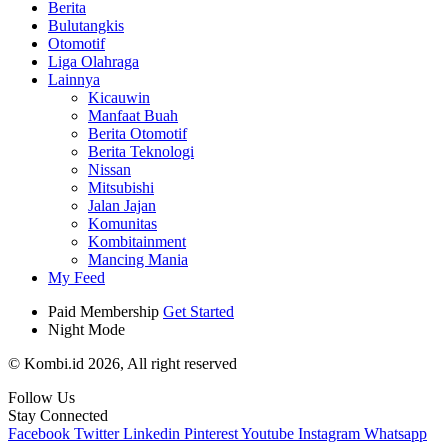
Berita
Bulutangkis
Otomotif
Liga Olahraga
Lainnya
Kicauwin
Manfaat Buah
Berita Otomotif
Berita Teknologi
Nissan
Mitsubishi
Jalan Jajan
Komunitas
Kombitainment
Mancing Mania
My Feed
Paid Membership
Get Started
Night Mode
© Kombi.id 2026, All right reserved
Follow Us
Stay Connected
Facebook
Twitter
Linkedin
Pinterest
Youtube
Instagram
Whatsapp