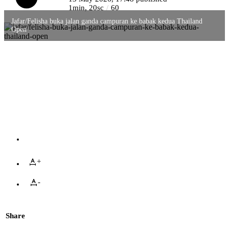
1min, 20sc
60
Jafar/Felisha buka jalan ganda campuran ke babak kedua Thailand
Open
+
-
Share