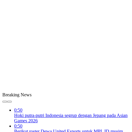
Breaking News
0:50
Hoki putra-putri Indonesia segrup dengan Jepang pada Asian
Games 2026
0:50
Berikut roster Dewa United Esports untuk MPL ID musim