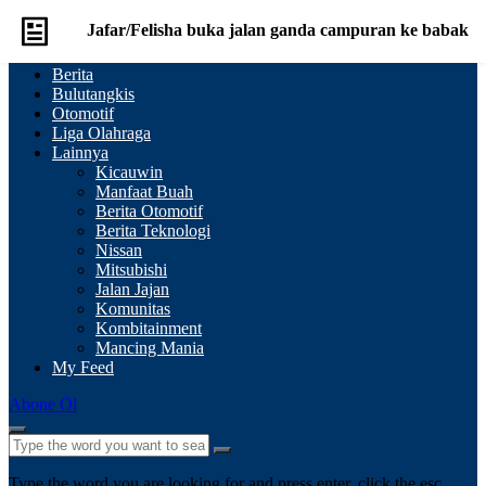
Jafar/Felisha buka jalan ganda campuran ke babak
Berita
kedua Thailand Open
Bulutangkis
Otomotif
Liga Olahraga
Comment
Share
Lainnya
Kicauwin
Manfaat Buah
Berita Otomotif
Berita Teknologi
Nissan
Mitsubishi
Jalan Jajan
Komunitas
Kombitainment
Mancing Mania
My Feed
Abone Ol
Type the word you are looking for and press enter, click the esc