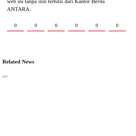
web ini tanpa izin tertulis dari Kantor Berita
ANTARA.
0
0
0
0
0
0
Related News