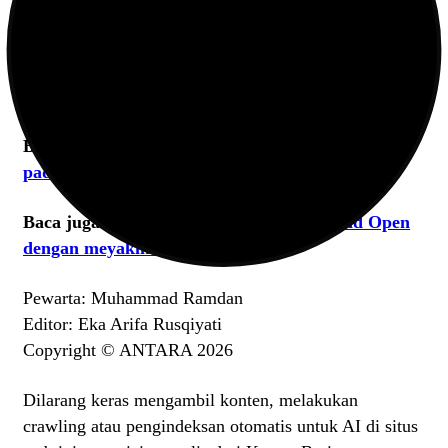
Yustin Mulia/Aisyah Salsabila Putri Pranata.
Baca juga:
Ubed melangkah mulus ke babak kedua
Thailand Open 2026
Baca juga:
Ginting kandas di tangan Shi Yu Qi
pada babak awal Thailand Open 2026
Baca juga:
Leo/Daniel ke 16 besar Thailand Open
dengan meyakinkan
Pewarta: Muhammad Ramdan
Editor: Eka Arifa Rusqiyati
Copyright © ANTARA 2026
Dilarang keras mengambil konten, melakukan
crawling atau pengindeksan otomatis untuk AI di situs