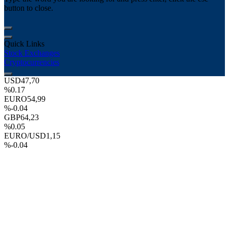
button to close.
Quick Links
Stock Exchanges
Cryptocurrencies
USD
47,70
%0.17
EURO
54,99
%-0.04
GBP
64,23
%0.05
EURO/USD
1,15
%-0.04