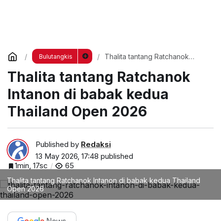
Thalita tantang Ratchanok
Bulutangkis
Intanon di babak kedua
Thalita tantang Ratchanok
Thailand Open 2026
Intanon di babak kedua
Thailand Open 2026
Published by
Redaksi
13 May 2026, 17:48
published
1min, 17sc
65
Thalita tantang Ratchanok Intanon di babak kedua Thailand
Open 2026