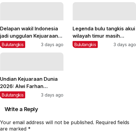
Delapan wakil Indonesia
Legenda bulu tangkis akui
jadi unggulan Kejuaraan
wilayah timur masih
Dunia BWF 2026
kurang turnamen
Bulutangkis
3 days ago
Bulutangkis
3 days ago
Undian Kejuaraan Dunia
2026: Alwi Farhan
berpotensi jumpa Shi Yu
Bulutangkis
3 days ago
Qi
Write a Reply
Your email address will not be published.
Required fields
are marked
*