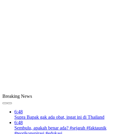
Breaking News
6:48
Supra Bapak gak ada obat, ingat ini di Thailand
6:48
Sembulu, apakah benar ada? #sejarah #faktaunik
#teorikonspirasi #edukasi