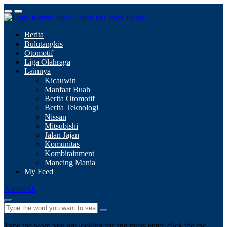
Berita
Bulutangkis
Otomotif
Liga Olahraga
Lainnya
Kicauwin
Manfaat Buah
Berita Otomotif
Berita Teknologi
Nissan
Mitsubishi
Jalan Jajan
Komunitas
Kombitainment
Mancing Mania
My Feed
Abone Ol
Type the word you are looking for and press enter, click the esc