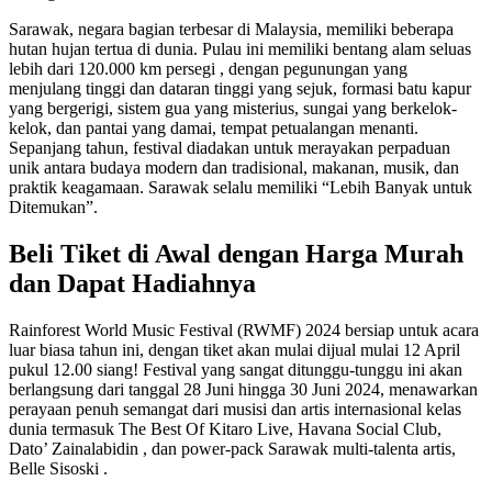
Sarawak, negara bagian terbesar di Malaysia, memiliki beberapa
hutan hujan tertua di dunia. Pulau ini memiliki bentang alam seluas
lebih dari 120.000 km persegi , dengan pegunungan yang
menjulang tinggi dan dataran tinggi yang sejuk, formasi batu kapur
yang bergerigi, sistem gua yang misterius, sungai yang berkelok-
kelok, dan pantai yang damai, tempat petualangan menanti.
Sepanjang tahun, festival diadakan untuk merayakan perpaduan
unik antara budaya modern dan tradisional, makanan, musik, dan
praktik keagamaan. Sarawak selalu memiliki “Lebih Banyak untuk
Ditemukan”.
Beli Tiket di Awal dengan Harga Murah
dan Dapat Hadiahnya
Rainforest World Music Festival (RWMF) 2024 bersiap untuk acara
luar biasa tahun ini, dengan tiket akan mulai dijual mulai 12 April
pukul 12.00 siang! Festival yang sangat ditunggu-tunggu ini akan
berlangsung dari tanggal 28 Juni hingga 30 Juni 2024, menawarkan
perayaan penuh semangat dari musisi dan artis internasional kelas
dunia termasuk The Best Of Kitaro Live, Havana Social Club,
Dato’ Zainalabidin , dan power-pack Sarawak multi-talenta artis,
Belle Sisoski .