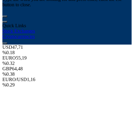
button to close.
Quick Links
Stock Exchanges
Cryptocurrencies
USD
47,71
%0.18
EURO
55,19
%0.32
GBP
64,48
%0.38
EURO/USD
1,16
%0.29